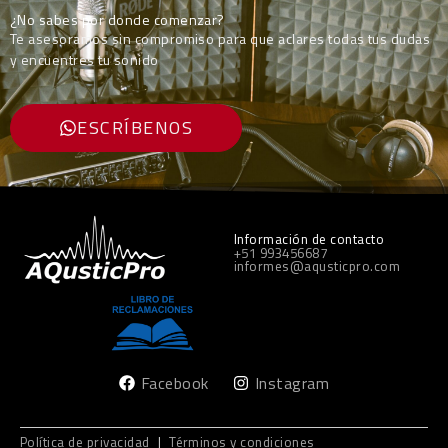
¿No sabes por donde comenzar?
Te asesoramos sin compromiso para que aclares todas tus dudas
y encuentres tu sonido
ESCRÍBENOS
Información de contacto
+51 993456687
informes@aqusticpro.com
Facebook
Instagram
Política de privacidad
|
Términos y condiciones